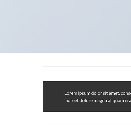
Lorem ipsum dolor sit amet, cons
laoreet dolore magna aliquam era