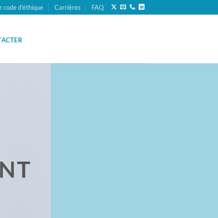
e code d’éthique
Carrières
FAQ
TACTER
ENT