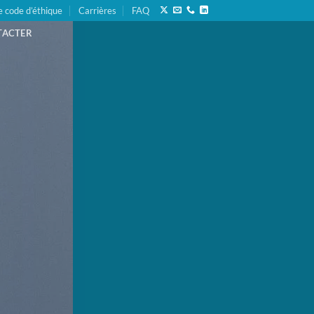
e code d’éthique
Carrières
FAQ
TACTER