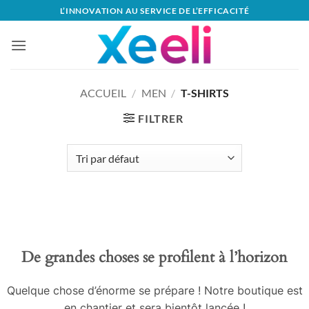
Passer
L’INNOVATION AU SERVICE DE L’EFFICACITÉ
au
contenu
ACCUEIL
/
MEN
/
T-SHIRTS
FILTRER
Aller
au
contenu
De grandes choses se profilent à l’horizon
Quelque chose d’énorme se prépare ! Notre boutique est
en chantier et sera bientôt lancée !