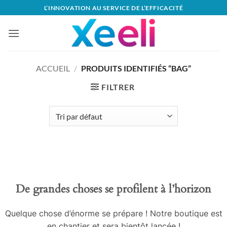
Passer
L’INNOVATION AU SERVICE DE L’EFFICACITÉ
au
contenu
ACCUEIL
/
PRODUITS IDENTIFIÉS “BAG”
FILTRER
Aller
au
contenu
De grandes choses se profilent à l’horizon
Quelque chose d’énorme se prépare ! Notre boutique est
en chantier et sera bientôt lancée !