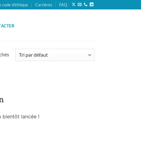
e code d’éthique
Carrières
FAQ
TACTER
ichés
n
 bientôt lancée !