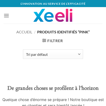
Passer
L’INNOVATION AU SERVICE DE L’EFFICACITÉ
au
contenu
ACCUEIL
/
PRODUITS IDENTIFIÉS “PINK”
FILTRER
Aller
au
contenu
De grandes choses se profilent à l’horizon
Quelque chose d’énorme se prépare ! Notre boutique est
en chantier et sera bientôt lancée !