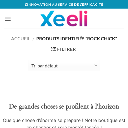
Passer
L’INNOVATION AU SERVICE DE L’EFFICACITÉ
au
contenu
ACCUEIL
/
PRODUITS IDENTIFIÉS “ROCK CHICK”
FILTRER
Aller
au
contenu
De grandes choses se profilent à l’horizon
Quelque chose d’énorme se prépare ! Notre boutique est
en chantier et sera bientôt lancée !