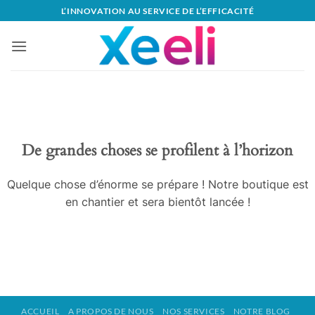
Passer
L’INNOVATION AU SERVICE DE L’EFFICACITÉ
au
contenu
Aller
au
contenu
De grandes choses se profilent à l’horizon
Quelque chose d’énorme se prépare ! Notre boutique est
en chantier et sera bientôt lancée !
ACCUEIL
A PROPOS DE NOUS
NOS SERVICES
NOTRE BLOG