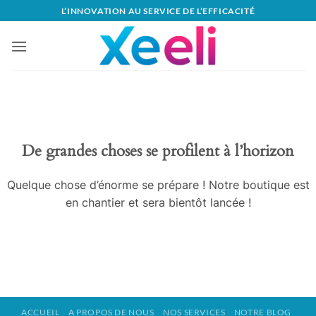
Passer
L’INNOVATION AU SERVICE DE L’EFFICACITÉ
au
contenu
Aller
au
contenu
De grandes choses se profilent à l’horizon
Quelque chose d’énorme se prépare ! Notre boutique est
en chantier et sera bientôt lancée !
ACCUEIL
A PROPOS DE NOUS
NOS SERVICES
NOTRE BLOG