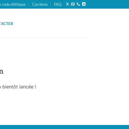
e code d’éthique
Carrières
FAQ
TACTER
n
 bientôt lancée !